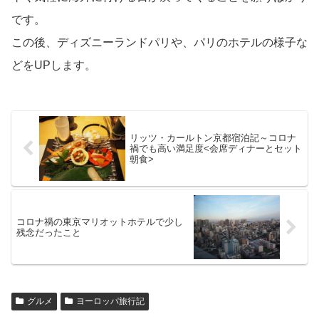
です。
この後、ディズニーランドパリや、パリのホテルの様子な
どをUPします。
リッツ・カールトン京都宿泊記～コロナ
禍でも高い満足度<会席ディナーとセット
朝食>
コロナ禍の東京マリオットホテルで少し
残念だったこと
グルメ
ヨーロッパ旅行記