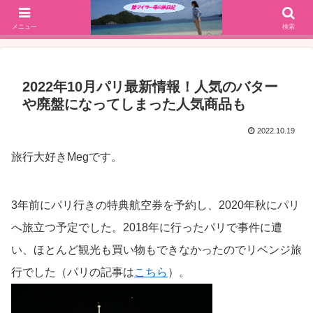
SFC修行(2016年解脱!)からJGC修行(2017年解脱)を決意、絶景や美味しいもの
大好きな働く陸マイラー母の旅行ブログ
メニュー
検索
2022年10月パリ最新情報！人気のバター
や廃盤になってしまった人気商品も
2022.10.19
旅行大好きMegです。
3年前にパリ行きの特典航空券を予約し、2020年秋にパリ
へ旅立つ予定でした。2018年に行ったパリで事件に遭
い、ほとんど観光も買い物もできなかったのでリベンジ旅
行でした（パリの記事は
こちら
）。