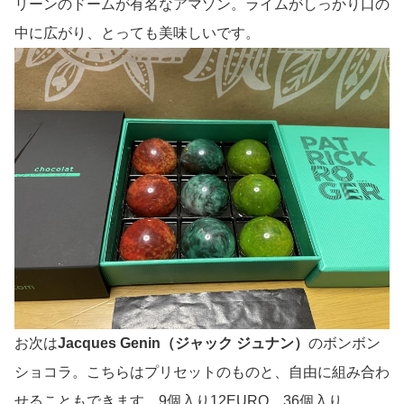
リーンのドームが有名なアマゾン。ライムがしっかり口の
中に広がり、とっても美味しいです。
お次は
Jacques Genin（ジャック ジュナン）
のボンボン
ショコラ。こちらはプリセットのものと、自由に組み合わ
せることもできます。9個入り12EURO、36個入り