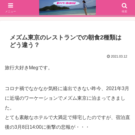
SFC修行(2016年解脱!)からJGC修行(2017年解脱)を決意、絶景や美味しいもの
大好きな働く陸マイラー母の旅行ブログ
メニュー
検索
メズム東京のレストランでの朝食2種類は
どう違う？
2021.03.12
旅行大好きMegです。
コロナ禍でなかなか気軽に遠出できない昨今、2021年3月
に近場のワーケーションでメズム東京に泊まってきまし
た。
とても素敵なホテルで大満足で帰宅したのですが、宿泊直
後の3月8日14:00に衝撃の悲報が・・・