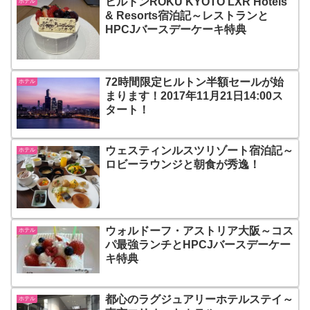
ヒルトンROKU KYOTO LXR Hotels
ホテル
& Resorts宿泊記～レストランと
HPCJバースデーケーキ特典
72時間限定ヒルトン半額セールが始
ホテル
まります！2017年11月21日14:00ス
タート！
ウェスティンルスツリゾート宿泊記～
ホテル
ロビーラウンジと朝食が秀逸！
ウォルドーフ・アストリア大阪～コス
ホテル
パ最強ランチとHPCJバースデーケー
キ特典
都心のラグジュアリーホテルステイ～
ホテル