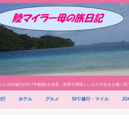
脱!)からJGC修行(2017年解脱)を決意、絶景や美味しいもの大好きな働
旅行
ホテル
グルメ
SFC修行・マイル
J