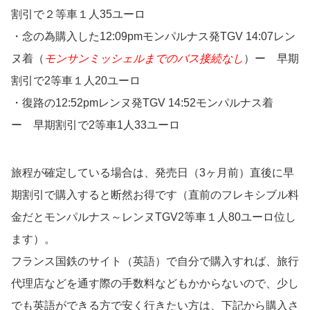
割引で２等車１人35ユーロ
・念の為購入した12:09pmモンパルナス発TGV 14:07レン
ヌ着（
モンサンミッシェルまでのバス接続なし
）ー 早期
割引で2等車１人20ユーロ
・復路の12:52pmレンヌ発TGV 14:52モンパルナス着
ー 早期割引で2等車1人33ユーロ
旅程が確定している場合は、発売日（3ヶ月前）直後に早
期割引で購入すると断然お得です（直前のフレキシブル料
金だとモンパルナス～レンヌTGV2等車１人80ユーロ位し
ます）。
フランス国鉄のサイト（英語）で自分で購入すれば、旅行
代理店などを通す際の手数料などもかからないので、少し
でも英語ができる方で安く行きたい方は、下記から購入さ