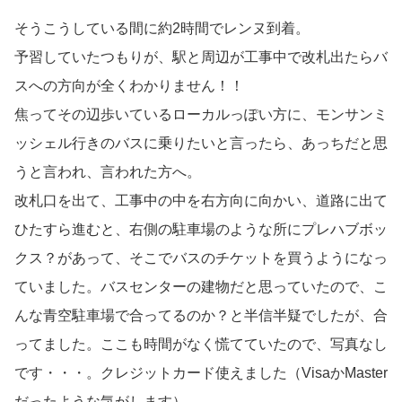
そうこうしている間に約2時間でレンヌ到着。
予習していたつもりが、駅と周辺が工事中で改札出たらバ
スへの方向が全くわかりません！！
焦ってその辺歩いているローカルっぽい方に、モンサンミ
ッシェル行きのバスに乗りたいと言ったら、あっちだと思
うと言われ、言われた方へ。
改札口を出て、工事中の中を右方向に向かい、道路に出て
ひたすら進むと、右側の駐車場のような所にプレハブボッ
クス？があって、そこでバスのチケットを買うようになっ
ていました。バスセンターの建物だと思っていたので、こ
んな青空駐車場で合ってるのか？と半信半疑でしたが、合
ってました。ここも時間がなく慌てていたので、写真なし
です・・・。クレジットカード使えました（VisaかMaster
だったような気がします）。