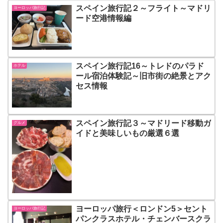
スペイン旅行記２～フライト～マドリ
ヨーロッパ旅行記
ード空港情報編
スペイン旅行記16～トレドのパラド
ホテル
ール宿泊体験記～旧市街の絶景とアク
セス情報
スペイン旅行記３～マドリード移動ガ
グルメ
イドと美味しいもの厳選６選
ヨーロッパ旅行＜ロンドン5＞セント
ヨーロッパ旅行記
パンクラスホテル・チェンバースクラ