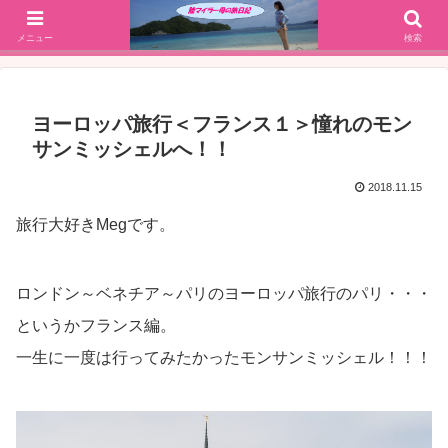
SFC修行(2016年解脱!)からJGC修行(2017年解脱)を決意、絶景や美味しいもの
大好きな働く陸マイラー母の旅行ブログ
メニュー
検索
ヨーロッパ旅行＜フランス１＞憧れのモン
サンミッシェルへ！！
2018.11.15
旅行大好きMegです。
ロンドン～ベネチア～パリのヨーロッパ旅行のパリ・・・
というかフランス編。
一生に一度は行ってみたかったモンサンミッシェル！！！