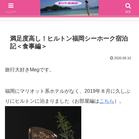
SFC修行(2016年解脱!)からJGC修行(2017年解脱)を決意、絶景や美味しいもの
大好きな働く陸マイラー母の旅行ブログ
メニュー
検索
満足度高し！ヒルトン福岡シーホーク宿泊
記＜食事編＞
2020.08.10
旅行大好きMegです。
福岡にマリオット系ホテルがなく、2019年８月に久しぶ
りにヒルトンに泊まりました（お部屋編は
こちら
）。