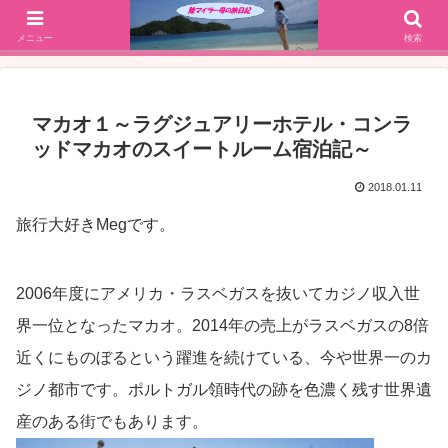
SFC修行(2016年解脱!)からJGC修行(2017年解脱)を決意、絶景や美味しいもの
大好きな働く陸マイラー母の旅行ブログ
メニュー
検索
マカオ１～ラグジュアリーホテル・コンラ
ッドマカオのスイートルーム宿泊記～
2018.01.11
旅行大好きMegです。
2006年度にアメリカ・ラスベガスを抜いてカジノ収入世
界一位となったマカオ。2014年の売上がラスベガスの8倍
近くにものぼるという躍進を続けている、今や世界一のカ
ジノ都市です。ポルトガル領時代の跡を色濃く残す世界遺
産のある街でもあります。