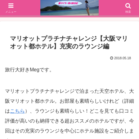
SFC修行(2016年解脱!)からJGC修行(2017年解脱)を決意、絶景や美味しいもの
大好きな働く陸マイラー母の旅行ブログ
メニュー
検索
マリオットプラチナチャレンジ【大阪マリ
オット都ホテル】充実のラウンジ編
2018.05.18
旅行大好きMegです。
マリオットプラチナチャレンジで泊まった天空ホテル、大
阪マリオット都ホテル。お部屋も素晴らしいけれど（詳細
は
こちら
）、ラウンジも素晴らしい！どこを見ても口コミ
評価が高いのも納得できる超おススメのホテルですが、今
回はその充実のラウンジを中心にホテル施設をご紹介しま