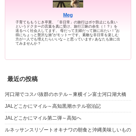
Meg
子育てももうじき卒業、「非日常」の旅行はボケ防止にも良い
というドクターの言葉を真に受け、旅行三昧の余生（！？）を
送るべく社会人してます。 母だって主婦だって旅に出たい！”お
得にちょっと贅沢な旅”がモットーです。素敵な非日常を楽しむ
方が一人でも増えたらいいな～と思っています♪ あなたも旅に出
てみませんか？
最近の投稿
河口湖でコスパ抜群のホテル～東横イン富士河口湖大橋
JALどこかにマイル～高知黒潮ホテル宿泊記
JALどこかにマイル第二弾～高知へ
ルネッサンスリゾートオキナワの朝食と沖縄美味しいもの