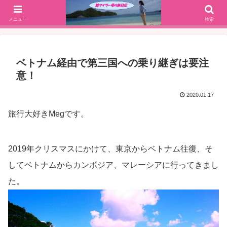
SFC修行(2016年解脱!)からJGC修行(2017年解脱)を決意、絶景や美味しいもの
大好きな働く陸マイラー母の旅行ブログ
メニュー
検索
ベトナム経由で第三国への乗り継ぎは要注
意！
2020.01.17
旅行大好きMegです。
2019年クリスマスにかけて、東京からベトナム往復、そ
してベトナムからカンボジア、マレーシアに行ってきまし
た。