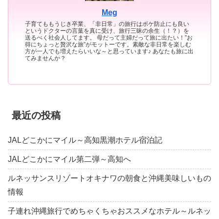
Meg
子育てももうじき卒業、「非日常」の旅行はボケ防止にも良い
というドクターの言葉を真に受け、旅行三昧の余生（！？）を
送るべく社会人してます。 母だって主婦だって旅に出たい！”お
得にちょっと贅沢な旅”がモットーです。素敵な非日常を楽しむ
方が一人でも増えたらいいな～と思っています♪ あなたも旅に出
てみませんか？
最近の投稿
JALどこかにマイル～高知黒潮ホテル宿泊記
JALどこかにマイル第二弾～高知へ
ルネッサンスリゾートオキナワの朝食と沖縄美味しいもの
情報
子連れ沖縄旅行でめちゃくちゃおススメなホテル～ルネッ