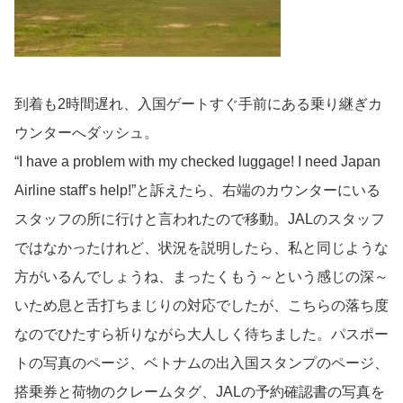
到着も2時間遅れ、入国ゲートすぐ手前にある乗り継ぎカ
ウンターへダッシュ。
“I have a problem with my checked luggage! I need Japan
Airline staff’s help!”と訴えたら、右端のカウンターにいる
スタッフの所に行けと言われたので移動。JALのスタッフ
ではなかったけれど、状況を説明したら、私と同じような
方がいるんでしょうね、まったくもう～という感じの深～
いため息と舌打ちまじりの対応でしたが、こちらの落ち度
なのでひたすら祈りながら大人しく待ちました。パスポー
トの写真のページ、ベトナムの出入国スタンプのページ、
搭乗券と荷物のクレームタグ、JALの予約確認書の写真を