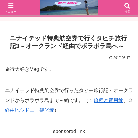
SFC修行(2016年解脱!)からJGC修行(2017年解脱)を決意、絶景や美味しいもの
大好きな働く陸マイラー母の旅行ブログ
メニュー
検索
ユナイテッド特典航空券で行くタヒチ旅行
記3～オークランド経由でボラボラ島へ～
2017.08.17
旅行大好きMegです。
ユナイテッド特典航空券で行ったタヒチ旅行記～オークラ
ンドからボラボラ島まで～編です。（１
旅程と費用編
、２
経由地シドニー観光編
）
sponsored link