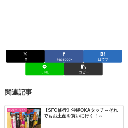
X
Facebook
はてブ
LINE
コピー
関連記事
【SFC修行】沖縄OKAタッチ～それ
SFC修行・マイル
でもお土産を買いに行く！～