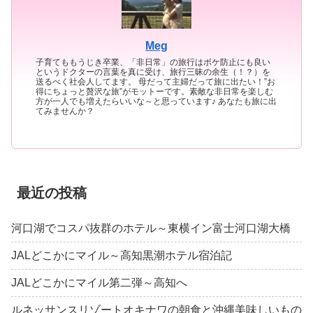
Meg
子育てももうじき卒業、「非日常」の旅行はボケ防止にも良い
というドクターの言葉を真に受け、旅行三昧の余生（！？）を
送るべく社会人してます。 母だって主婦だって旅に出たい！”お
得にちょっと贅沢な旅”がモットーです。素敵な非日常を楽しむ
方が一人でも増えたらいいな～と思っています♪ あなたも旅に出
てみませんか？
最近の投稿
河口湖でコスパ抜群のホテル～東横イン富士河口湖大橋
JALどこかにマイル～高知黒潮ホテル宿泊記
JALどこかにマイル第二弾～高知へ
ルネッサンスリゾートオキナワの朝食と沖縄美味しいもの