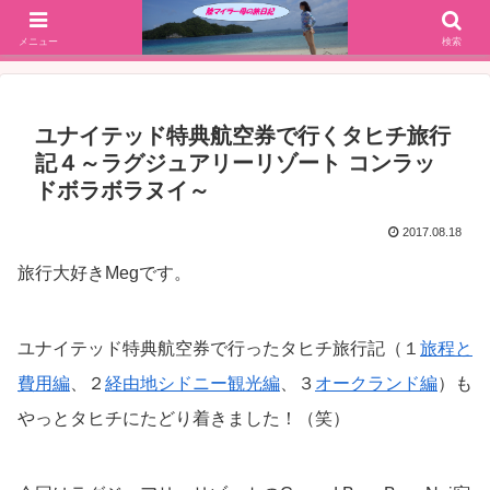
SFC修行(2016年解脱!)からJGC修行(2017年解脱)を決意、絶景や美味しいもの
大好きな働く陸マイラー母の旅行ブログ
メニュー
検索
ユナイテッド特典航空券で行くタヒチ旅行
記４～ラグジュアリーリゾート コンラッ
ドボラボラヌイ～
2017.08.18
旅行大好きMegです。
ユナイテッド特典航空券で行ったタヒチ旅行記（１
旅程と
費用編
、２
経由地シドニー観光編
、３
オークランド編
）も
やっとタヒチにたどり着きました！（笑）