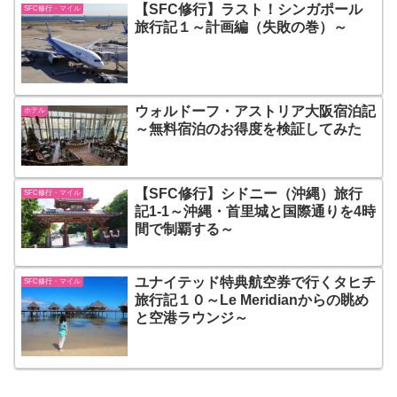
【SFC修行】ラスト！シンガポール
SFC修行・マイル
旅行記１～計画編（失敗の巻）～
ウォルドーフ・アストリア大阪宿泊記
ホテル
～無料宿泊のお得度を検証してみた
【SFC修行】シドニー（沖縄）旅行
SFC修行・マイル
記1-1～沖縄・首里城と国際通りを4時
間で制覇する～
ユナイテッド特典航空券で行くタヒチ
SFC修行・マイル
旅行記１０～Le Meridianからの眺め
と空港ラウンジ～